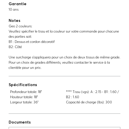
Garantie
10 ans
Notes
Geo 2 couleurs:
Veuillez spécifier le tissu et la couleur sur votre commande pour chacune
des parties soit:
B1 : Dessus et cordon décoratif
B2: Côté
Une surcharge s'appliquera pour un choix de deux tissus de même grade.
Pour un choix de grades différents, veuillez contacter le service à la
clientèle pour un prix.
Spécifications
Profondeur totale:
18"
**** Tissu (vgs):
A : 2.15 - B1 : 1.60 /
Hauteur totale:
18"
B2 : 1.60
Largeur totale:
36"
Capacité de charge (lbs):
300
Documents