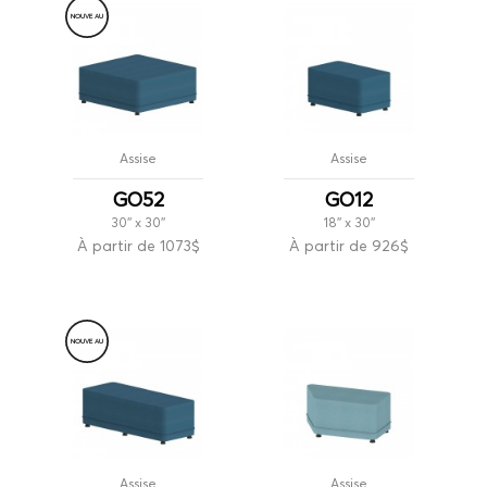
NOUVE
A
U
Assise
Assise
GO52
GO12
30'' x 30''
18'' x 30''
À partir de 1073$
À partir de 926$
NOUVE
A
U
Assise
Assise