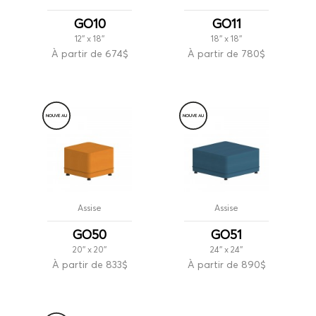
GO10
GO11
12'' x 18''
18'' x 18''
À partir de 674$
À partir de 780$
NOUVE
A
U
NOUVE
A
U
Assise
Assise
GO50
GO51
20'' x 20''
24'' x 24''
À partir de 833$
À partir de 890$