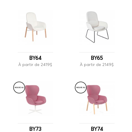
BY64
BY65
À partir de 2419$
À partir de 2149$
NOUVE
A
U
NOUVE
A
U
BY73
BY74