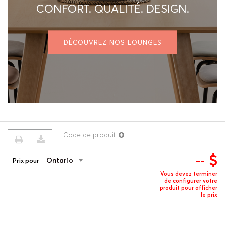
CONFORT. QUALITÉ. DESIGN.
DÉCOUVREZ NOS LOUNGES
Code de produit
$
--
Ontario
Prix pour
© 2026 ROUILLARD
Termes & conditions
Politique de confidentialité
Vous devez terminer
de configurer votre
produit pour afficher
le prix