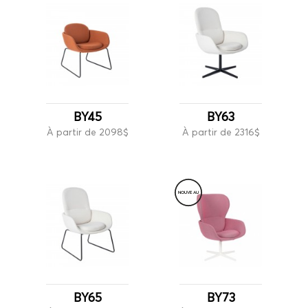
BY45
BY63
À partir de 2098$
À partir de 2316$
NOUVE
A
U
BY65
BY73