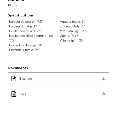
10 ans
Spécifications
Largeur du dossier:
19.5''
Hauteur totale:
41''
Largeur du siège:
19.5''
Largeur totale:
28''
Hauteur du dossier:
24''
**** Tissu (vgs):
2.6
2
Hauteur du siège à partir du sol:
Cuir (pi
):
46
3
17.5''
Volume (pi
):
35
Profondeur du siège:
18''
Profondeur totale:
29''
Documents
Brochure
CAD