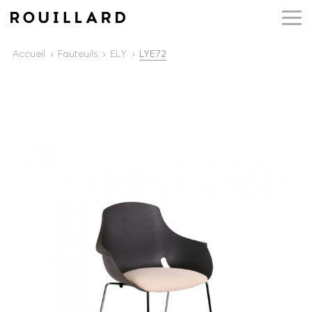
Accueil
Fauteuils
ELY
LYE72