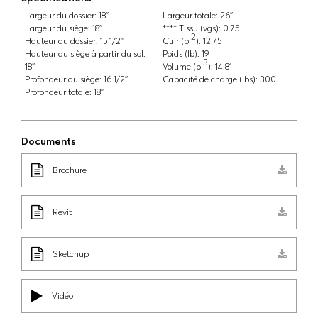
Largeur du dossier:
18''
Largeur totale:
26''
Largeur du siège:
18''
**** Tissu (vgs):
0.75
2
Hauteur du dossier:
15 1/2''
Cuir (pi
):
12.75
Hauteur du siège à partir du sol:
Poids (lb):
19
3
18''
Volume (pi
):
14.81
Profondeur du siège:
16 1/2''
Capacité de charge (lbs):
300
Profondeur totale:
18''
Documents
Brochure
Revit
Sketchup
Vidéo