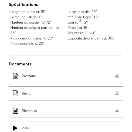
Spécifications
Largeur du dossier:
18''
Largeur totale:
26''
Largeur du siège:
18''
**** Tissu (vgs):
0.75
2
Hauteur du dossier:
15 1/2''
Cuir (pi
):
29
Hauteur du siège à partir du sol:
Poids (lb):
19
3
26''
Volume (pi
):
14.81
Profondeur du siège:
16 1/2''
Capacité de charge (lbs):
300
Profondeur totale:
23''
Documents
Brochure
Revit
Sketchup
Vidéo