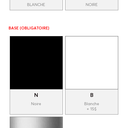
BLANCHE
NOIRE
BASE
(OBLIGATOIRE)
N
B
Noire
Blanche
+ 15$