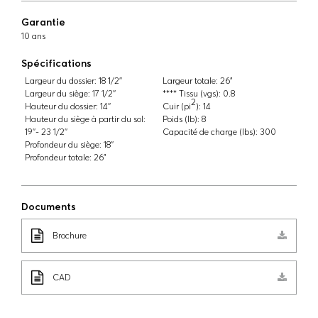
Garantie
10 ans
Spécifications
Largeur du dossier:
18 1/2''
Largeur totale:
26"
Largeur du siège:
17 1/2''
**** Tissu (vgs):
0.8
2
Hauteur du dossier:
14''
Cuir (pi
):
14
Hauteur du siège à partir du sol:
Poids (lb):
8
19''- 23 1/2''
Capacité de charge (lbs):
300
Profondeur du siège:
18''
Profondeur totale:
26"
Documents
Brochure
CAD