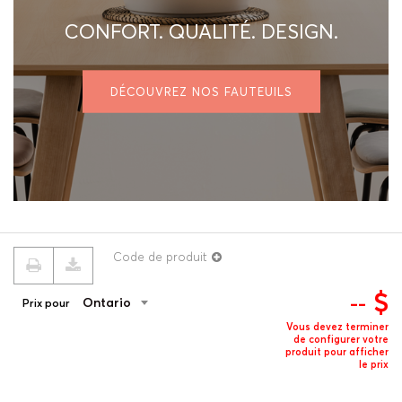
CONFORT. QUALITÉ. DESIGN.
DÉCOUVREZ NOS FAUTEUILS
Code de produit
$
--
Ontario
Prix pour
© 2026 ROUILLARD
Termes & conditions
Politique de confidentialité
Vous devez terminer
de configurer votre
produit pour afficher
le prix