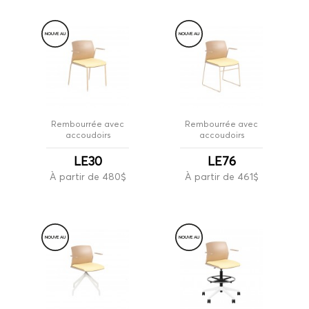
NOUVE
A
U
NOUVE
A
U
Rembourrée avec
Rembourrée avec
accoudoirs
accoudoirs
LE30
LE76
À partir de 480$
À partir de 461$
NOUVE
A
U
NOUVE
A
U