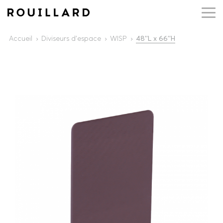
Accueil
Diviseurs d'espace
WISP
48''L x 66''H