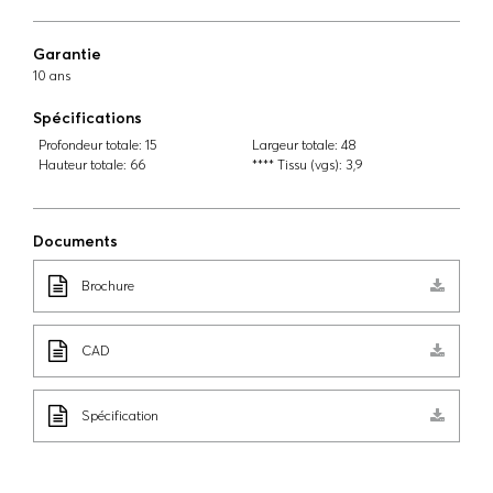
Garantie
10 ans
Spécifications
Profondeur totale:
15
Largeur totale:
48
Hauteur totale:
66
**** Tissu (vgs):
3,9
Documents
Brochure
CAD
Spécification