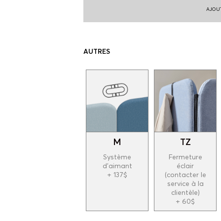
AJOUT
AUTRES
M
TZ
Système
Fermeture
d'aimant
éclair
+ 137$
(contacter le
service à la
clientèle)
+ 60$