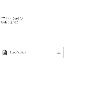
**** Tissu (vgs):
1,7
Poids (lb):
16.5
Spécification