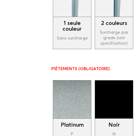
1 seule
2 couleurs
couleur
Surcharge par
grade (voir
Sans surcharge
spécification)
PIÈTEMENTS
(OBLIGATOIRE)
Platinum
Noir
P
N