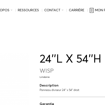
ROPOS
RESSOURCES
CONTACT
CARRIÈRE
MON 
24''L X 54''H
WISP
Linéaire
Description
Panneau diviseur 24'' x 54'' droit
Garantie