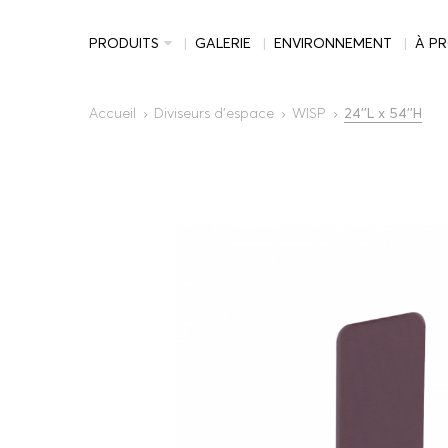
PRODUITS
GALERIE
ENVIRONNEMENT
À P
Accueil
Diviseurs d'espace
WISP
24''L x 54''H