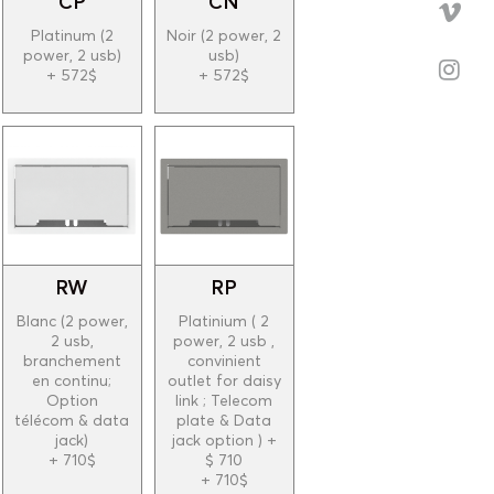
CP
CN
Platinum (2
Noir (2 power, 2
power, 2 usb)
usb)
+ 572$
+ 572$
RW
RP
Blanc (2 power,
Platinium ( 2
2 usb,
power, 2 usb ,
branchement
convinient
en continu;
outlet for daisy
Option
link ; Telecom
télécom & data
plate & Data
jack)
jack option ) +
+ 710$
$ 710
+ 710$