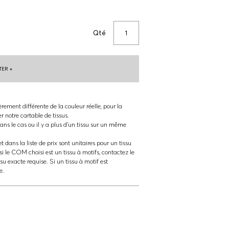
Qté
ER +
èrement différente de la couleur réelle, pour la
ter notre cartable de tissus.
ns le cas ou il y a plus d'un tissu sur un même
t dans la liste de prix sont unitaires pour un tissu
si le COM choisi est un tissu à motifs, contactez le
ssu exacte requise. Si un tissu à motif est
e.