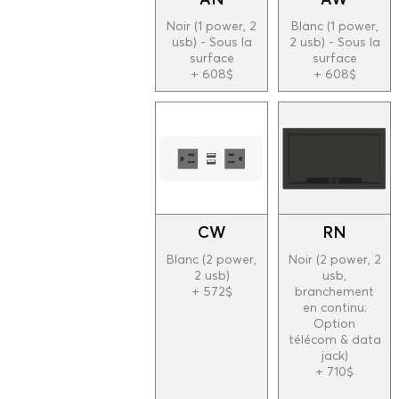
Noir (1 power, 2
Blanc (1 power,
usb) - Sous la
2 usb) - Sous la
surface
surface
+ 608$
+ 608$
CW
RN
Blanc (2 power,
Noir (2 power, 2
2 usb)
usb,
+ 572$
branchement
en continu;
Option
télécom & data
jack)
+ 710$