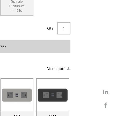
Spirale
Platinum
+ 171$
Qté
ER +
Voir le pdf