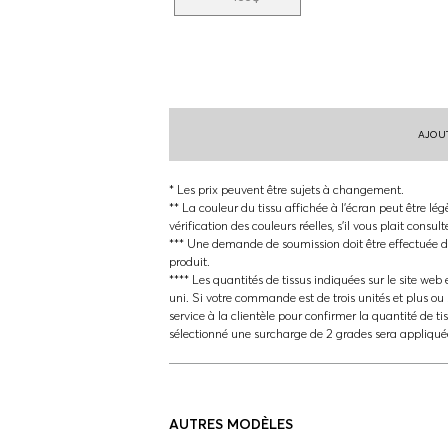
AJOUT
* Les prix peuvent être sujets à changement.
** La couleur du tissu affichée à l'écran peut être lég
vérification des couleurs réelles, s'il vous plait consul
*** Une demande de soumission doit être effectuée da
produit.
**** Les quantités de tissus indiquées sur le site web e
uni. Si votre commande est de trois unités et plus ou 
service à la clientèle pour confirmer la quantité de ti
sélectionné une surcharge de 2 grades sera appliqué
AUTRES MODÈLES