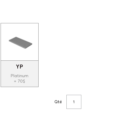
YP
Platinum
+ 70$
Qté