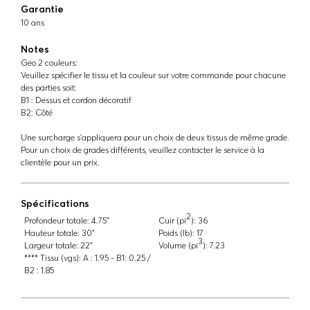
Garantie
10 ans
Notes
Geo 2 couleurs:
Veuillez spécifier le tissu et la couleur sur votre commande pour chacune
des parties soit:
B1 : Dessus et cordon décoratif
B2: Côté
Une surcharge s'appliquera pour un choix de deux tissus de même grade.
Pour un choix de grades différents, veuillez contacter le service à la
clientèle pour un prix.
Spécifications
2
Profondeur totale:
4.75"
Cuir (pi
):
36
Hauteur totale:
30"
Poids (lb):
17
3
Largeur totale:
22"
Volume (pi
):
7.23
**** Tissu (vgs):
A : 1.95 - B1: 0.25 /
B2 : 1.85