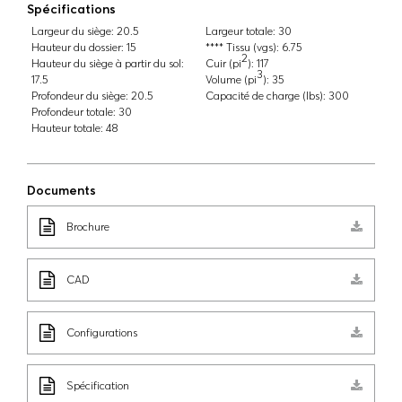
Spécifications
Largeur du siège:
20.5
Largeur totale:
30
Hauteur du dossier:
15
**** Tissu (vgs):
6.75
2
Hauteur du siège à partir du sol:
Cuir (pi
):
117
3
17.5
Volume (pi
):
35
Profondeur du siège:
20.5
Capacité de charge (lbs):
300
Profondeur totale:
30
Hauteur totale:
48
Documents
Brochure
CAD
Configurations
Spécification