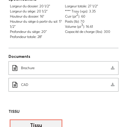
Largeur du dossier:
20 1/2"
Largeur totale:
27 1/2"
Largeur du siège:
20 1/2"
**** Tissu (vgs):
3.35
2
Hauteur du dossier:
16"
Cuir (pi
):
60
Hauteur du siège à partir du sol:
17
Poids (lb):
70
3
1/2"
Volume (pi
):
16.61
Profondeur du siège:
20"
Capacité de charge (lbs):
300
Profondeur totale:
28"
Documents
Brochure
CAD
TISSU
Tissu