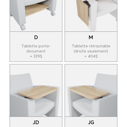
D
M
Tablette porte-
Tablette rétractable
document
(droite seulement)
+ 339$
+ 404$
JD
JG