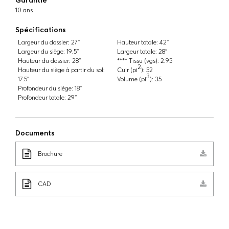
10 ans
Spécifications
Largeur du dossier:
27''
Hauteur totale:
42''
Largeur du siège:
19.5''
Largeur totale:
28''
Hauteur du dossier:
28''
**** Tissu (vgs):
2.95
2
Hauteur du siège à partir du sol:
Cuir (pi
):
52
3
17.5''
Volume (pi
):
35
Profondeur du siège:
18''
Profondeur totale:
29''
Documents
Brochure
CAD