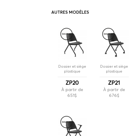
AUTRES MODÈLES
NOUVE
A
U
NOUVE
A
U
Dossier et siège
Dossier et siège
plastique
plastique
ZP20
ZP21
À partir de
À partir de
651$
676$
NOUVE
A
U