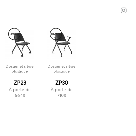
NOUVE
A
U
NOUVE
A
U
Dossier et siège
Dossier et siège
plastique
plastique
ZP23
ZP30
À partir de
À partir de
664$
710$