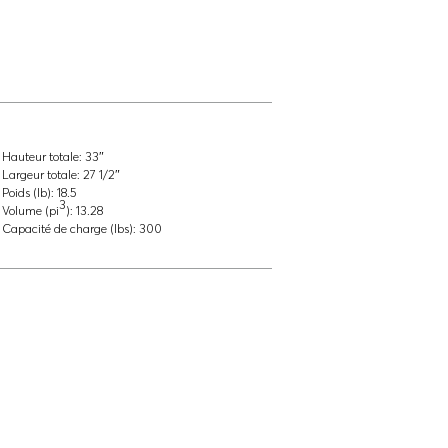
Hauteur totale:
33″
Largeur totale:
27 1/2″
Poids (lb):
18.5
3
Volume (pi
):
13.28
Capacité de charge (lbs):
300