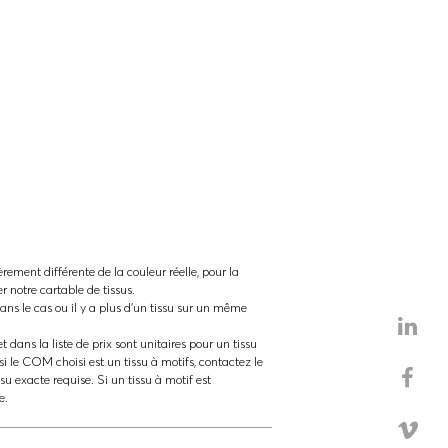
èrement différente de la couleur réelle, pour la
ter notre cartable de tissus.
ns le cas ou il y a plus d'un tissu sur un même
t dans la liste de prix sont unitaires pour un tissu
si le COM choisi est un tissu à motifs, contactez le
ssu exacte requise. Si un tissu à motif est
e.