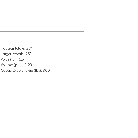
Hauteur totale:
33″
Largeur totale:
25″
Poids (lb):
16.5
3
Volume (pi
):
13.28
Capacité de charge (lbs):
300