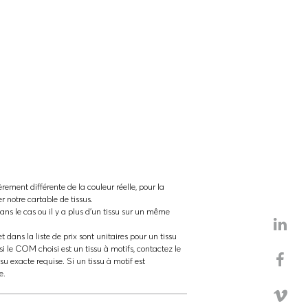
èrement différente de la couleur réelle, pour la
ter notre cartable de tissus.
ns le cas ou il y a plus d'un tissu sur un même
t dans la liste de prix sont unitaires pour un tissu
si le COM choisi est un tissu à motifs, contactez le
ssu exacte requise. Si un tissu à motif est
e.