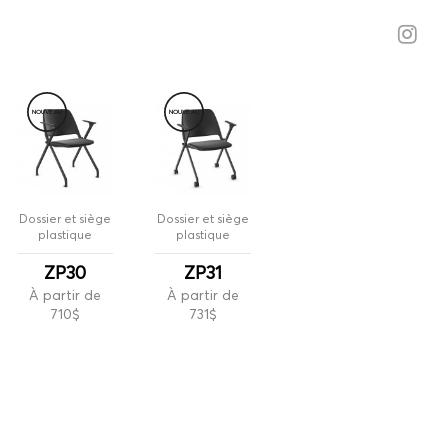
NOUVE
A
U
NOUVE
A
U
Dossier et siège
Dossier et siège
plastique
plastique
ZP30
ZP31
À partir de
À partir de
710$
731$