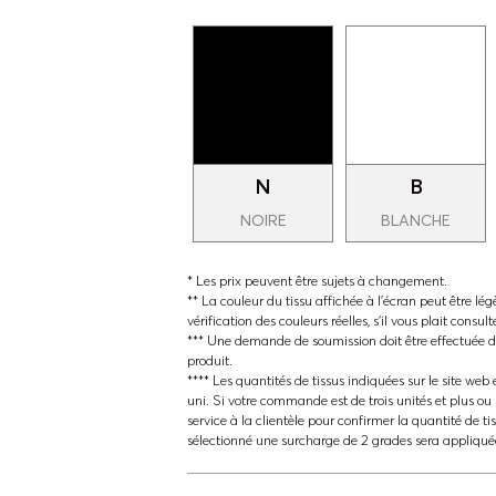
N
B
NOIRE
BLANCHE
* Les prix peuvent être sujets à changement.
** La couleur du tissu affichée à l'écran peut être lég
vérification des couleurs réelles, s'il vous plait consul
*** Une demande de soumission doit être effectuée da
produit.
**** Les quantités de tissus indiquées sur le site web e
uni. Si votre commande est de trois unités et plus ou 
service à la clientèle pour confirmer la quantité de ti
sélectionné une surcharge de 2 grades sera appliqué