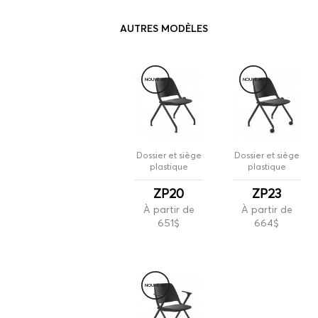
AUTRES MODÈLES
NOUVE
A
U
NOUVE
A
U
Dossier et siège
Dossier et siège
plastique
plastique
ZP20
ZP23
À partir de
À partir de
651$
664$
NOUVE
A
U