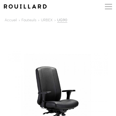
Accueil
Fauteuils
URBEX
UG90