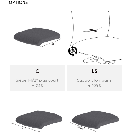
OPTIONS
C
LS
Siège 1-1/2'' plus court
Support lombaire
+ 24$
+ 109$