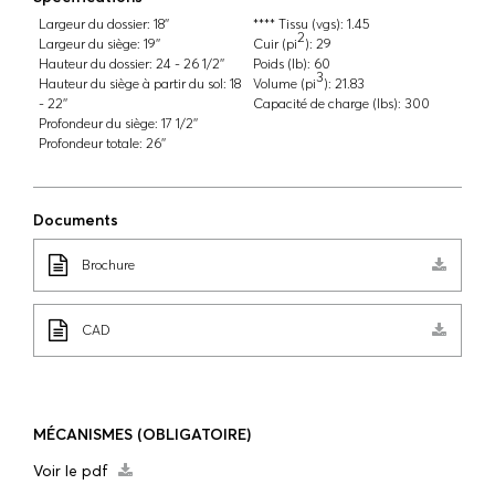
Largeur du dossier:
18''
**** Tissu (vgs):
1.45
2
Largeur du siège:
19''
Cuir (pi
):
29
Hauteur du dossier:
24 - 26 1/2''
Poids (lb):
60
3
Hauteur du siège à partir du sol:
18
Volume (pi
):
21.83
- 22''
Capacité de charge (lbs):
300
Profondeur du siège:
17 1/2''
Profondeur totale:
26''
Documents
Brochure
CAD
MÉCANISMES
(OBLIGATOIRE)
Voir le pdf