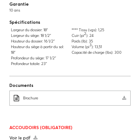
Garantie
10 ans
Spécifications
Largeur du dossier:
18''
**** Tissu (vgs):
1,25
2
Largeur du siège:
18 1/2''
Cuir (pi
):
24
Hauteur du dossier:
16 1/2''
Poids (lb):
35
3
Hauteur du siège à partir du sol:
Volume (pi
):
13,51
18''
Capacité de charge (lbs):
300
Profondeur du siège:
17 1/2''
Profondeur totale:
23''
Documents
Brochure
ACCOUDOIRS
(OBLIGATOIRE)
Voir le pdf