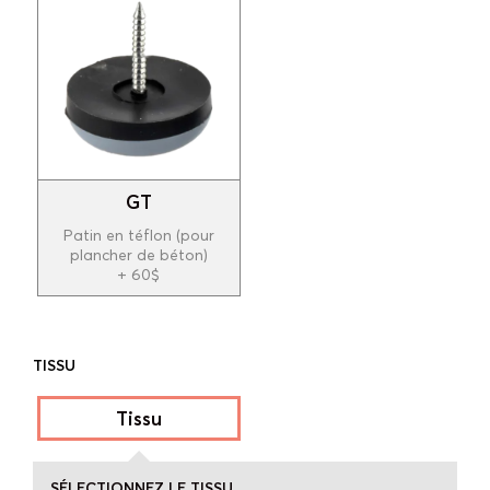
GT
Patin en téflon (pour
plancher de béton)
+ 60$
TISSU
Tissu
* Les prix peuvent être sujets à changement.
SÉLECTIONNEZ LE TISSU