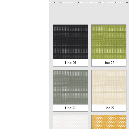
vérification des couleurs réelles, s'il vous plait consul
*** Une demande de soumission doit être effectuée da
produit.
**** Les quantités de tissus indiquées sur le site web e
uni. Si votre commande est de trois unités et plus ou 
service à la clientèle pour confirmer la quantité de ti
sélectionné une surcharge de 2 grades sera appliqué
AUTRES MODÈLES
Line 01
Line 22
Line 26
Line 27
Filet
Filet
SF73
SF75