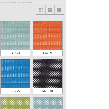
ter notre cartable de tissus.
ns le cas ou il y a plus d'un tissu sur un même
t dans la liste de prix sont unitaires pour un tissu
si le COM choisi est un tissu à motifs, contactez le
ssu exacte requise. Si un tissu à motif est
e.
Line 23
Line 24
Line 25
Micro 01
Filet
Filet
SF70
SF30