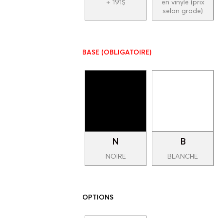
+ 191$
en vinyle (prix
selon grade)
BASE
(OBLIGATOIRE)
N
B
NOIRE
BLANCHE
OPTIONS