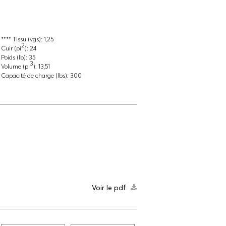
**** Tissu (vgs):
1,25
2
Cuir (pi
):
24
Poids (lb):
35
3
Volume (pi
):
13,51
Capacité de charge (lbs):
300
Voir le pdf