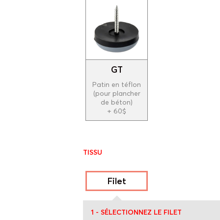
GT
Patin en téflon
(pour plancher
de béton)
+ 60$
TISSU
Filet
* Les prix peuvent être sujets à changement.
1 - SÉLECTIONNEZ LE FILET
** La couleur du tissu affichée à l'écran peut être lég