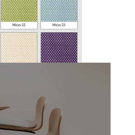
À partir de
À partir de
784$
734$
Micro 22
Micro 23
Micro 27
Micro 28