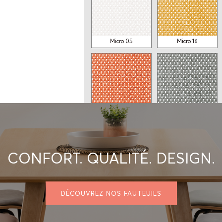
À partir de
À partir de
900$
806$
Micro 05
Micro 16
Micro 24
Micro 26
CONFORT. QUALITÉ. DESIGN.
DÉCOUVREZ NOS FAUTEUILS
Micro 29
Micro 30