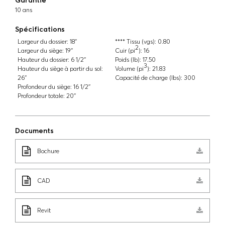
10 ans
Spécifications
Largeur du dossier:
18''
**** Tissu (vgs):
0.80
2
Largeur du siège:
19''
Cuir (pi
):
16
Hauteur du dossier:
6 1/2''
Poids (lb):
17.50
3
Hauteur du siège à partir du sol:
Volume (pi
):
21.83
26''
Capacité de charge (lbs):
300
Profondeur du siège:
16 1/2''
Profondeur totale:
20''
Documents
Bochure
CAD
Revit