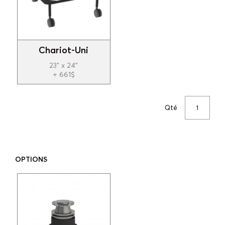
Chariot-Uni
23" x 24"
+ 661$
Qté
OPTIONS