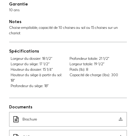
Garantie
10 ans
Notes
Chaise empilable, capacité de 10 chaises au sol ou 15 chaises sur un
chariot
Spécifications
Largeur du dossier:
18 1/2''
Profondeur totale:
21 1/2"
Largeur du siège:
17 1/2''
Largeur totale:
19 1/2"
Hauteur du dossier:
15 1/4''
Poids (lb):
8
Hauteur du siège à partir du sol:
Capacité de charge (lbs):
300
18''
Profondeur du siège:
18''
Documents
Brochure