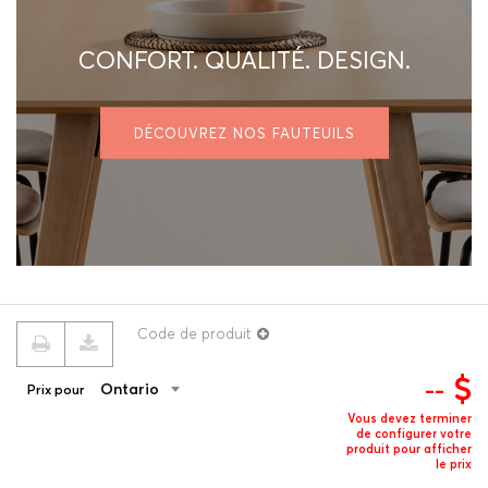
CONFORT. QUALITÉ. DESIGN.
DÉCOUVREZ NOS FAUTEUILS
Code de produit
$
--
Ontario
Prix pour
© 2026 ROUILLARD
Termes & conditions
Politique de confidentialité
Vous devez terminer
de configurer votre
produit pour afficher
le prix