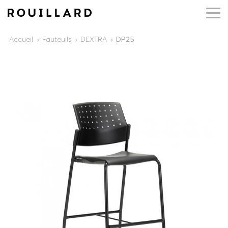
Accueil
Fauteuils
DEXTRA
DP25