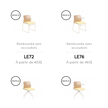
NOUVE
A
U
NOUVE
A
U
Rembourrée sans
Rembourrée avec
accoudoirs
accoudoirs
LE72
LE76
À partir de 403$
À partir de 461$
NOUVE
A
U
NOUVE
A
U