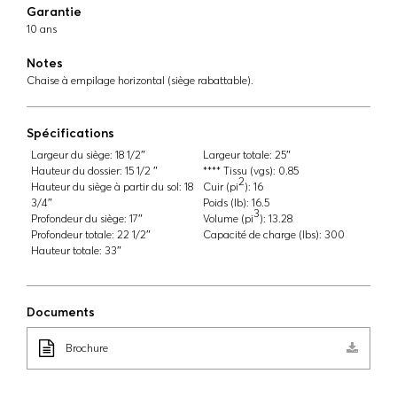
Garantie
10 ans
Notes
Chaise à empilage horizontal (siège rabattable).
Spécifications
Largeur du siège:
18 1/2″
Largeur totale:
25″
Hauteur du dossier:
15 1/2 ″
**** Tissu (vgs):
0.85
2
Hauteur du siège à partir du sol:
18
Cuir (pi
):
16
3/4″
Poids (lb):
16.5
3
Profondeur du siège:
17″
Volume (pi
):
13.28
Profondeur totale:
22 1/2″
Capacité de charge (lbs):
300
Hauteur totale:
33″
Documents
Brochure