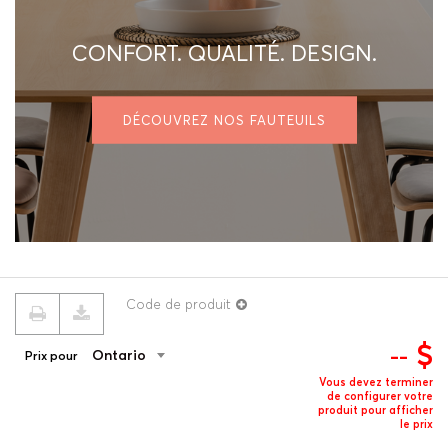
CONFORT. QUALITÉ. DESIGN.
DÉCOUVREZ NOS FAUTEUILS
Code de produit
$
--
Ontario
Prix pour
© 2026 ROUILLARD
Termes & conditions
Politique de confidentialité
Vous devez terminer
de configurer votre
produit pour afficher
le prix