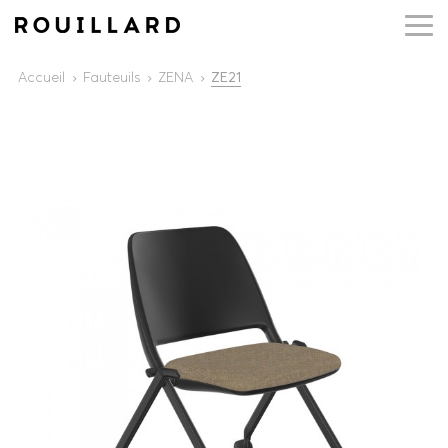
Accueil
Fauteuils
ZENA
ZE21