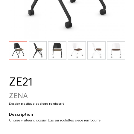
ZE21
ZENA
Dossier plastique et siège rembourré
Description
Chaise visiteur à dossier bas sur roulettes, siège rembourré