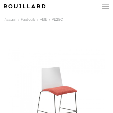
Accueil
Fauteuils
VIBE
VE25C