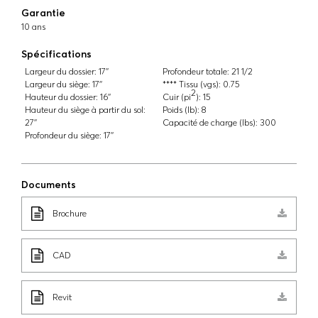
Garantie
10 ans
Spécifications
Largeur du dossier:
17''
Profondeur totale:
21 1/2
Largeur du siège:
17''
**** Tissu (vgs):
0.75
2
Hauteur du dossier:
16''
Cuir (pi
):
15
Hauteur du siège à partir du sol:
Poids (lb):
8
27''
Capacité de charge (lbs):
300
Profondeur du siège:
17''
Documents
Brochure
CAD
Revit