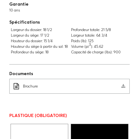
Garantie
10 ans
Spécifications
Largeur du dossier:
18 1/2
Profondeur totale:
21 5/8
Largeur du siège:
17 1/2
Largeur totale:
64 3/4
Hauteur du dossier:
15 1/4
Poids (lb):
125
3
Hauteur du siège à partir du sol:
18
Volume (pi
):
45.62
Profondeur du siège:
18
Capacité de charge (lbs):
900
Documents
Brochure
PLASTIQUE
(OBLIGATOIRE)