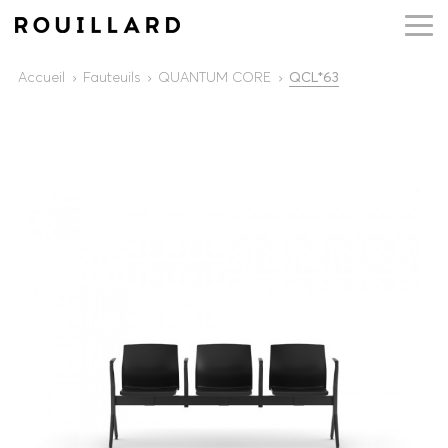
Accueil
Fauteuils
QUANTUM CORE
QCL*63