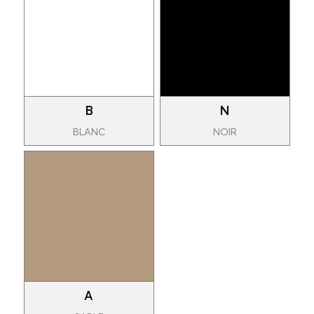
B
N
BLANC
NOIR
A