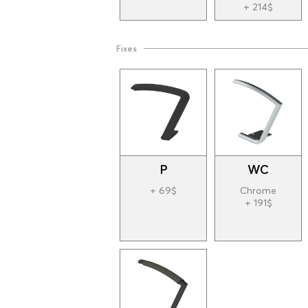
+ 214$
Fixes
P
WC
+ 69$
Chrome
+ 191$