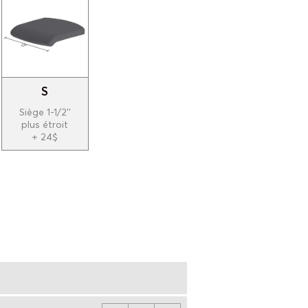
S
Siège 1-1/2''
plus étroit
+ 24$