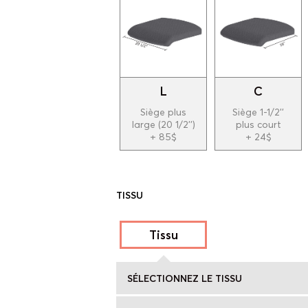
L
C
Siège plus
Siège 1-1/2''
large (20 1/2'')
plus court
+ 85$
+ 24$
TISSU
Tissu
SÉLECTIONNEZ LE TISSU