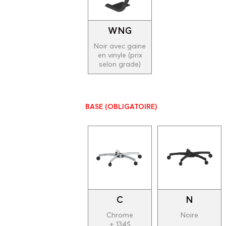
WNG
Noir avec gaine
en vinyle (prix
selon grade)
BASE
(OBLIGATOIRE)
C
N
Chrome
Noire
+ 134$