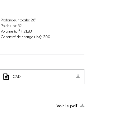
Profondeur totale:
26''
Poids (lb):
52
3
Volume (pi
):
21.83
Capacité de charge (lbs):
300
CAD
Voir le pdf