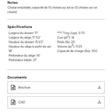
Notes
Chaise empilable, capacité de 10 chaises au sol ou 12 chaises sur un
chariot
Spécifications
Largeur du dossier:
17''
**** Tissu (vgs):
0.70
2
Largeur du siège:
17 1/2''
Cuir (pi
):
14
Hauteur du dossier:
15 1/2''
Poids (lb):
20
3
Hauteur du siège à partir du sol:
Volume (pi
):
11.05
18''
Capacité de charge (lbs):
300
Profondeur du siège:
16''
Profondeur totale:
21''
Documents
Brochure
CAD