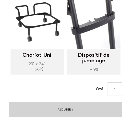
Chariot-Uni
Dispositif de
jumelage
23" x 24"
+ 661$
+ 9$
Qté
AJOUTER +