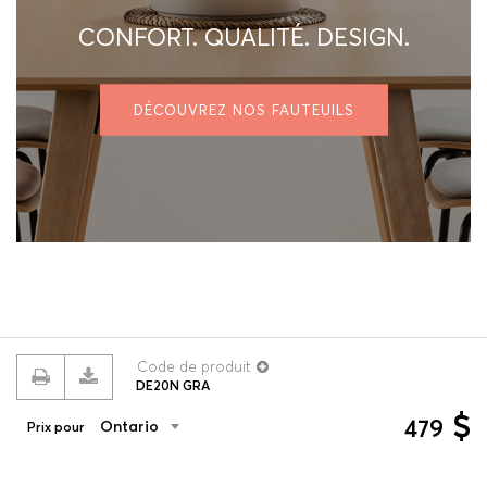
CONFORT. QUALITÉ. DESIGN.
DÉCOUVREZ NOS FAUTEUILS
Code de produit
DE20N GRA
© 2026 ROUILLARD
Termes & conditions
Politique de confidentialité
$
479
Ontario
Prix pour