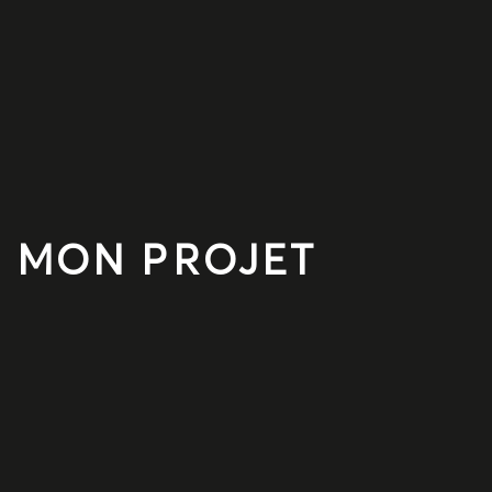
MON P
R
O
JET